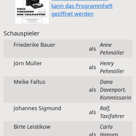
kann das Programmheft
geöffnet werden
Schauspieler
Friederike Bauer
Anne
als
Pehmöller
Jörn Müller
Henry
als
Pehmöller
Meike Faltus
Dana
als
Davenport,
Kommissarin
Johannes Sigmund
Ralf,
als
Taxifahrer
Birte Leistikow
Carla
als
Hansen,